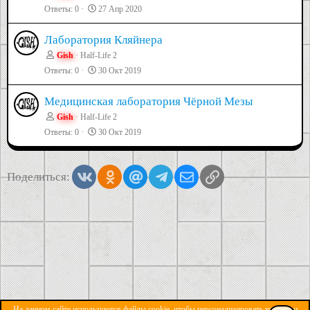
Ответы
0
27 Апр 2020
Лаборатория Кляйнера
Gish
Half-Life 2
Ответы
0
30 Окт 2019
Медицинская лаборатория Чёрной Мезы
Gish
Half-Life 2
Ответы
0
30 Окт 2019
Vkontakte
Odnoklassniki
Mail.ru
Telegram
Электронная почта
Ссылка
Поделиться:
На данном сайте используются файлы cookie, чтобы персонализировать контент и