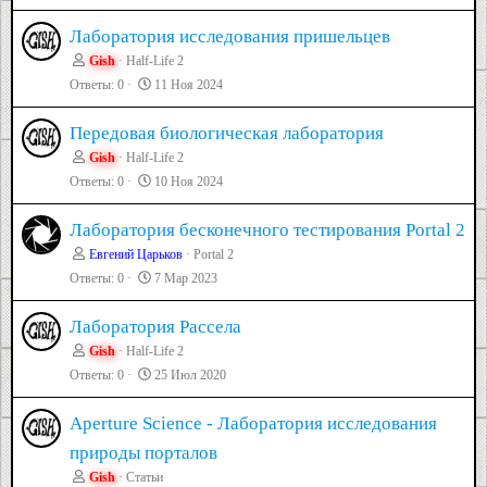
Лаборатория исследования пришельцев
Gish
Half-Life 2
Ответы
0
11 Ноя 2024
Передовая биологическая лаборатория
Gish
Half-Life 2
Ответы
0
10 Ноя 2024
Лаборатория бесконечного тестирования Portal 2
Евгений Царьков
Portal 2
Ответы
0
7 Мар 2023
Лаборатория Рассела
Gish
Half-Life 2
Ответы
0
25 Июл 2020
Aperture Science - Лаборатория исследования
природы порталов
Gish
Статьи