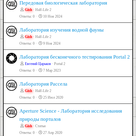
Передовая биологическая лаборатория
Gish
Half-Life 2
Ответы
0
10 Ноя 2024
Лаборатория изучения водной фауны
Gish
Half-Life 2
Ответы
0
9 Ноя 2024
Лаборатория бесконечного тестирования Portal 2
Евгений Царьков
Portal 2
Ответы
0
7 Мар 2023
Лаборатория Рассела
Gish
Half-Life 2
Ответы
0
25 Июл 2020
Aperture Science - Лаборатория исследования
природы порталов
Gish
Статьи
Ответы
0
27 Апр 2020