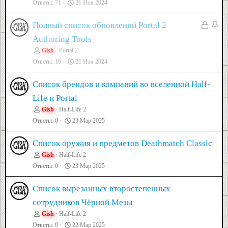
т
Ответы
71
21 Ноя 2024
к
к
а
р
р
З
З
Полный список обновлений Portal 2
ы
е
а
а
Authoring Tools
т
п
Gish
Portal 2
к
к
а
л
Ответы
16
21 Ноя 2024
р
р
е
ы
е
Список брендов и компаний во вселенной Half-
н
т
п
Life и Portal
о
а
л
Gish
Half-Life 2
е
Ответы
0
23 Мар 2025
н
Список оружия и предметов Deathmatch Classic
о
Gish
Half-Life 2
Ответы
0
23 Мар 2025
Список вырезанных второстепенных
сотрудников Чёрной Мезы
Gish
Half-Life 2
Ответы
0
22 Мар 2025