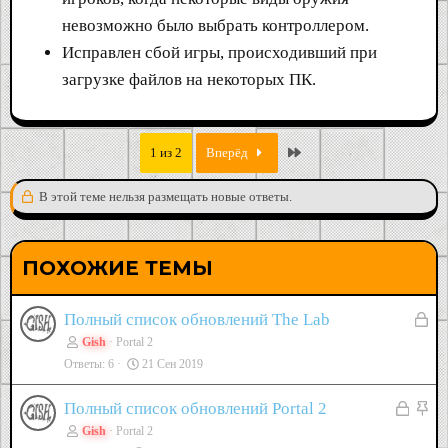
невозможно было выбрать контроллером.
Исправлен сбой игры, происходивший при
загрузке файлов на некоторых ПК.
Last
1 из 2
Вперёд
В этой теме нельзя размещать новые ответы.
ПОХОЖИЕ ТЕМЫ
З
Полный список обновлений The Lab
Gish
Portal 2
а
Ответы
6
21 Сен 2019
к
р
З
З
Полный список обновлений Portal 2
ы
Gish
Portal 2
а
а