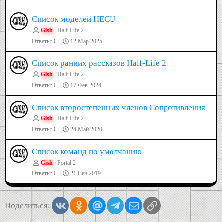
Список моделей HECU
Gish
Half-Life 2
Ответы
0
12 Мар 2025
Список ранних рассказов Half-Life 2
Gish
Half-Life 2
Ответы
0
17 Фев 2024
Список второстепенных членов Сопротивления
Gish
Half-Life 2
Ответы
0
24 Май 2020
Список команд по умолчанию
Gish
Portal 2
Ответы
0
21 Сен 2019
Vkontakte
Odnoklassniki
Mail.ru
Telegram
Электронная почта
Ссылка
Поделиться: