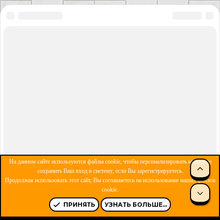
На данном сайте используются файлы cookie, чтобы персонализировать контент и
СВЕ
сохранить Ваш вход в систему, если Вы зарегистрируетесь.
Продолжая использовать этот сайт, Вы соглашаетесь на использование наших файлов
ОБРАТНАЯ СВЯЗЬ
УСЛОВИЯ И ПРАВИЛА
cookie.
СНИ
ПОЛИТИКА КОНФИДЕНЦИАЛЬНОСТИ
ПОМОЩЬ
R
S
ПРИНЯТЬ
УЗНАТЬ БОЛЬШЕ...
S