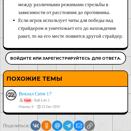
между различными режимами стрельбы в
зависимости от расстояния до противника.
Если игрок использует читы для победы над
страйдером и уничтожает его до нахождения
ракет, то на его месте появится другой страйдер.
ВОЙДИТЕ ИЛИ ЗАРЕГИСТРИРУЙТЕСЬ ДЛЯ ОТВЕТА.
ПОХОЖИЕ ТЕМЫ
Вокзал Сити 17
Gish
Half-Life 2
Ответы
0
23 Окт 2019
Vkontakte
Odnoklassniki
Mail.ru
Telegram
Электронная почта
Ссылка
Поделиться: