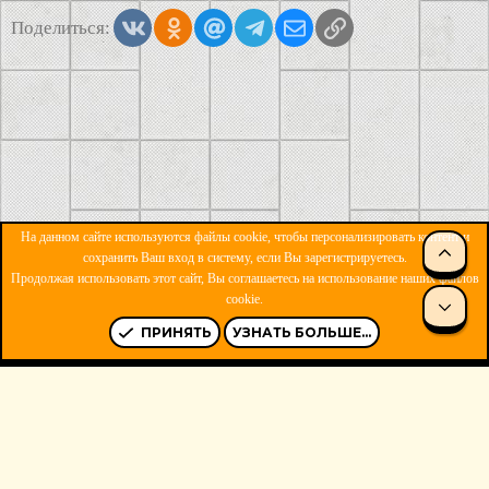
Vkontakte
Odnoklassniki
Mail.ru
Telegram
Электронная почта
Ссылка
Поделиться:
На данном сайте используются файлы cookie, чтобы персонализировать контент и
СВЕ
сохранить Ваш вход в систему, если Вы зарегистрируетесь.
Продолжая использовать этот сайт, Вы соглашаетесь на использование наших файлов
ОБРАТНАЯ СВЯЗЬ
УСЛОВИЯ И ПРАВИЛА
cookie.
СНИ
ПОЛИТИКА КОНФИДЕНЦИАЛЬНОСТИ
ПОМОЩЬ
R
S
ПРИНЯТЬ
УЗНАТЬ БОЛЬШЕ...
S