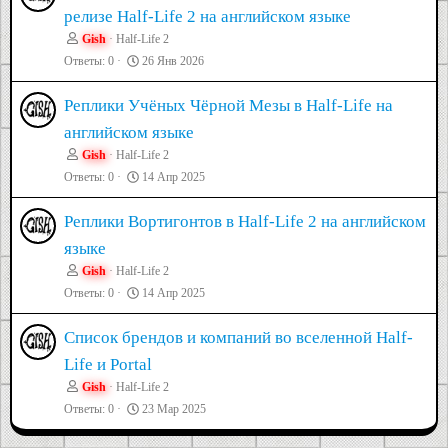
релизе Half-Life 2 на английском языке
Gish
Half-Life 2
Ответы
0
26 Янв 2026
Реплики Учёных Чёрной Мезы в Half-Life на
английском языке
Gish
Half-Life 2
Ответы
0
14 Апр 2025
Реплики Вортигонтов в Half-Life 2 на английском
языке
Gish
Half-Life 2
Ответы
0
14 Апр 2025
Список брендов и компаний во вселенной Half-
Life и Portal
Gish
Half-Life 2
Ответы
0
23 Мар 2025