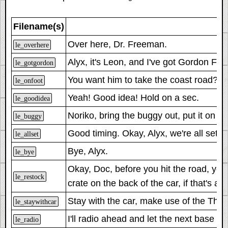
Filename(s)
Over here, Dr. Freeman.
le_overhere
Alyx, it's Leon, and I've got Gordon Fr
le_gotgordon
You want him to take the coast road? He
le_onfoot
Yeah! Good idea! Hold on a sec.
le_goodidea
Noriko
, bring the buggy out, put it on t
le_buggy
Good timing. Okay, Alyx, we're all set.
le_allset
Bye, Alyx.
le_bye
Okay, Doc, before you hit the road, y
le_restock
crate on the back of the car, if that's an
Stay with the car, make use of the
Thu
le_staywithcar
I'll radio ahead and let the next base k
le_radio