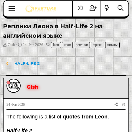
Реплики Леона в Half-Life 2 на
английском языке
А
Д
Т
Gish
24 Фев 2026
leon
леон
реплики
фразы
цитаты
в
а
е
т
т
г
о
а
и
HALF-LIFE 2
р
н
т
а
е
ч
м
а
Gish
ы
л
а
24 Фев 2026
#1
The following is a list of
quotes from Leon
.
Half-Life 2