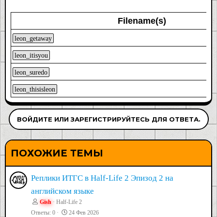
Filename(s)
leon_getaway
leon_itisyou
leon_suredo
leon_thisisleon
ВОЙДИТЕ ИЛИ ЗАРЕГИСТРИРУЙТЕСЬ ДЛЯ ОТВЕТА.
ПОХОЖИЕ ТЕМЫ
Реплики ИТГС в Half-Life 2 Эпизод 2 на
английском языке
Gish
Half-Life 2
Ответы
0
24 Фев 2026