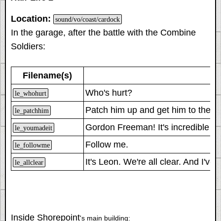
Location:
sound/vo/coast/cardock
In the garage, after the battle with the Combine
Soldiers
:
Filename(s)
Who's hurt?
le_whohurt
Patch him up and get him to the ba
le_patchhim
Gordon Freeman
! It's incredible
le_youmadeit
Follow me.
le_followme
It's Leon. We're all clear. And I'v
le_allclear
Inside Shorepoint
's main building: