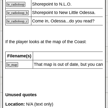
Shorepoint to N.L.O.
le_radioloop
Shorepoint to
New Little Odessa
.
le_radioloop_b
Come in, Odessa...do you read?
le_radioloop_c
If the player looks at the map of the Coast
:
Filename(s)
That map is out of date, but you can st
le_map
Unused quotes
Location:
N/A (text only)